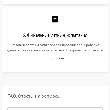
6. Финальные летные испытания
Тестовый запуск двигателей без пропеллеров. Проверка
дрона в режиме зависания и полета. Контроль стабильности
удержания точки, качества передачи видео, работы системы
Подробнее
возврата домой (RTH) и дальности радиосвязи.
FAQ. Ответы на вопросы