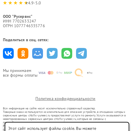
4.9-5.0
ООО "Русервис"
ИНН 7702633247
ОГРН 1077746335776
Поделиться в соц. сетях:
Мы принимаем
все формы оплаты
Политика конфиденциальности
Вся информация на сайте носит исключительно справочный характер.
Товарные знаки используются исключительно для описания устройств, в отношении которых
сервисные центры chb.fix-yuneec.ru предоставляют услуги по ремонту. Услуги оказываются в
неавторизованных сервисных центрах chb.fix-yuneec.ru, которые не связаны с
правообладателями товарных знаков или их официальными представителями.
Ремонт осуществляется для устройств, уже введенных в гражданский оборот в соответствии
Этот сайт использует файлы cookie. Вы можете
со статьей 1487 ГК РФ.