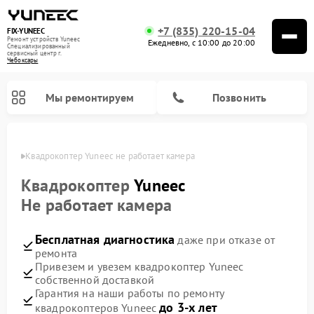
+7 (835) 220-15-04
FIX-YUNEEC
Ремонт устройств Yuneec
Ежедневно, с 10:00 до 20:00
Специализированный
cервисный центр г.
Чебоксары
Мы ремонтируем
Позвонить
сарах
Квадрокоптер Yuneec не работает камера
Квадрокоптер
Yuneec
Не работает камера
Бесплатная диагностика
даже при отказе от
ремонта
Привезем и увезем квадрокоптер Yuneec
собственной доставкой
Гарантия на наши работы по ремонту
до 3-х лет
квадрокоптеров Yuneec