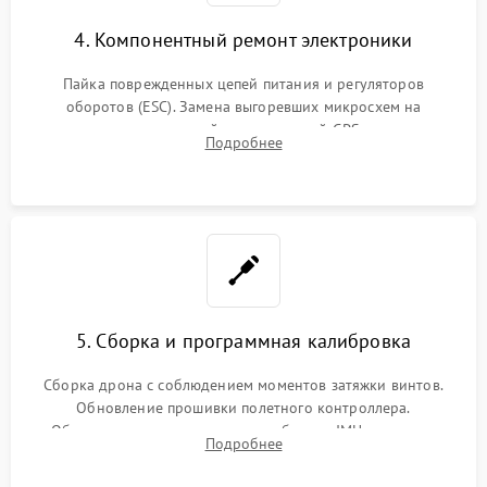
4. Компонентный ремонт электроники
Пайка поврежденных цепей питания и регуляторов
оборотов (ESC). Замена выгоревших микросхем на
материнской плате, модулей GPS
Подробнее
5. Сборка и программная калибровка
Сборка дрона с соблюдением моментов затяжки винтов.
Обновление прошивки полетного контроллера.
Обязательная программная калибровка IMU-сенсоров,
Подробнее
компаса, датчиков позиционирования и горизонта подвеса
камеры.