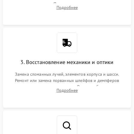
позиционирования. Проверка полетного контроллера,
Подробнее
регуляторов оборотов (ESC) и бесколлекторных моторов на
короткое замыкание.
3. Восстановление механики и оптики
Замена сломанных лучей, элементов корпуса и шасси.
Ремонт или замена порванных шлейфов и демпферов
трехосевого подвеса камеры. Очистка объектива,
Подробнее
восстановление механизма фокусировки. Установка новых
пропеллеров.