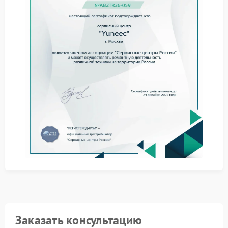
самостоятельного разбора дрона могут привести к
дополнительным повреждениям.
Сервис Yuneec обеспечивает комплексное
устранение неполадок:
замену неисправных компонентов на
оригинальные запчасти бренда;
калибровку оптической системы после ремонта;
тестирование качества изображения в разных
режимах съёмки.
Обратившись в сервисный центр Yuneec, вы
получаете официальный документ о проведённых
работах и гарантию на выполненный ремонт.
Заказать консультацию