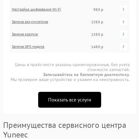
Настройка шифрования Wi-Fi
980 р
Замена аккумулятора
1580 р
Замена корпуса
1580 р
Замена GPS-модуля
1480 р
Цены в прайс-листе указаны ориентировочные, без учета
стоимости запчастей.
Записывайтесь на бесплатную диагностику.
Мы проверим ваше устройство и укажем на неисправность.
Показать все услуги
Преимущества сервисного центра
Yuneec