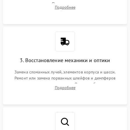
позиционирования. Проверка полетного контроллера,
Подробнее
регуляторов оборотов (ESC) и бесколлекторных моторов на
короткое замыкание.
3. Восстановление механики и оптики
Замена сломанных лучей, элементов корпуса и шасси.
Ремонт или замена порванных шлейфов и демпферов
трехосевого подвеса камеры. Очистка объектива,
Подробнее
восстановление механизма фокусировки. Установка новых
пропеллеров.