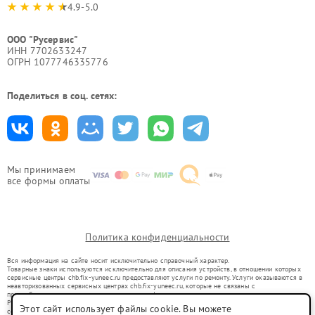
4.9-5.0
ООО "Русервис"
ИНН 7702633247
ОГРН 1077746335776
Поделиться в соц. сетях:
Мы принимаем
все формы оплаты
Политика конфиденциальности
Вся информация на сайте носит исключительно справочный характер.
Товарные знаки используются исключительно для описания устройств, в отношении которых
сервисные центры chb.fix-yuneec.ru предоставляют услуги по ремонту. Услуги оказываются в
неавторизованных сервисных центрах chb.fix-yuneec.ru, которые не связаны с
правообладателями товарных знаков или их официальными представителями.
Ремонт осуществляется для устройств, уже введенных в гражданский оборот в соответствии
Этот сайт использует файлы cookie. Вы можете
со статьей 1487 ГК РФ.