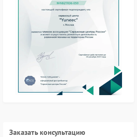
результата, требуется аппаратная диагностика. Она
выявляет неисправности модуля Wi-Fi или
радиочастотного приемопередатчика, сбои в
прошивке, а также физические повреждения
антенных систем. Специализированный сервис
Yuneec располагает необходимыми средствами для
точного анализа.
Тестирование выходного сигнала и целостности
модулей пульта ДУ.
Контроль работоспособности приемника на плате
полетного контроллера.
Проверка актуальности и целостности
программного обеспечения.
Для корректного функционирования всей системы
используются оригинальные запчасти и фирменный
софт. Доверяя сервисному центру Yuneec, вы
получаете гарантию на все выполненные работы и
установленные компоненты, что обеспечивает
долгосрочную надежность устройства после
проведенного ремонта.
Заказать консультацию