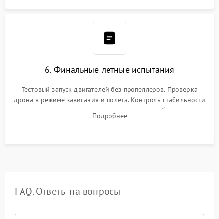
6. Финальные летные испытания
Тестовый запуск двигателей без пропеллеров. Проверка
дрона в режиме зависания и полета. Контроль стабильности
удержания точки, качества передачи видео, работы системы
Подробнее
возврата домой (RTH) и дальности радиосвязи.
FAQ. Ответы на вопросы