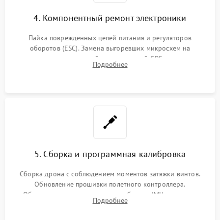
4. Компонентный ремонт электроники
Пайка поврежденных цепей питания и регуляторов
оборотов (ESC). Замена выгоревших микросхем на
материнской плате, модулей GPS
Подробнее
5. Сборка и программная калибровка
Сборка дрона с соблюдением моментов затяжки винтов.
Обновление прошивки полетного контроллера.
Обязательная программная калибровка IMU-сенсоров,
Подробнее
компаса, датчиков позиционирования и горизонта подвеса
камеры.