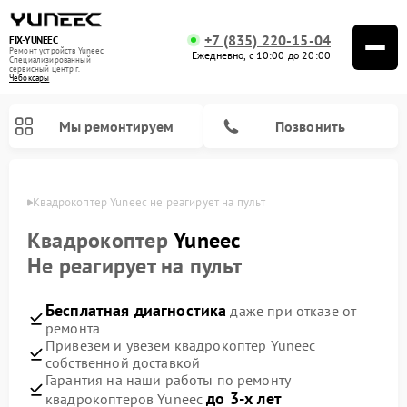
+7 (835) 220-15-04
FIX-YUNEEC
Ремонт устройств Yuneec
Ежедневно, с 10:00 до 20:00
Специализированный
cервисный центр г.
Чебоксары
Мы ремонтируем
Позвонить
сарах
Квадрокоптер Yuneec не реагирует на пульт
Квадрокоптер
Yuneec
Не реагирует на пульт
Бесплатная диагностика
даже при отказе от
ремонта
Привезем и увезем квадрокоптер Yuneec
собственной доставкой
Гарантия на наши работы по ремонту
до 3-х лет
квадрокоптеров Yuneec