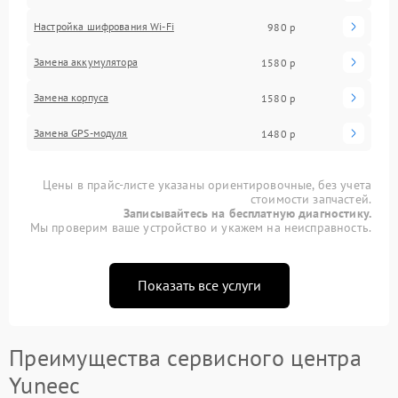
Настройка шифрования Wi-Fi
980 р
Замена аккумулятора
1580 р
Замена корпуса
1580 р
Замена GPS-модуля
1480 р
Цены в прайс-листе указаны ориентировочные, без учета
стоимости запчастей.
Записывайтесь на бесплатную диагностику.
Мы проверим ваше устройство и укажем на неисправность.
Показать все услуги
Преимущества сервисного центра
Yuneec