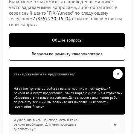
Вы можете ознакомиться с приведенными ниже
часто задаваемыми вопросами, либо обратиться в
сервисный центр “FIX-Yuneec” по следующему
телефону
+7 (835) 220-15-04
если не нашли ответ на
свой вопрос.
Общие вопросы
Вопросы по ремонту квадрокоптеров
Какие документы вы предоставляете?
На этапе приема устройства на диагностику и последующий
ремонт вам будет предоставлен заказ-наряд с указанием страховых
обязательств на ваше устройство. Далее, после выполнения работ
по ремонту техники, вы получите акт выполненных работ и
гарантийный талон.
Я уже знаю в чем неисправность и какой
ремонт необходим. Для чего проводить
диагностику?