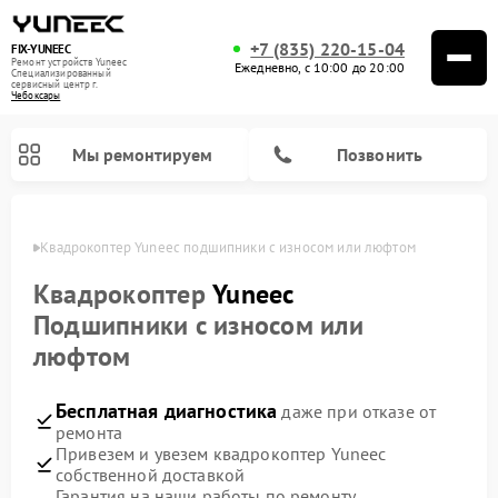
+7 (835) 220-15-04
FIX-YUNEEC
Ремонт устройств Yuneec
Ежедневно, с 10:00 до 20:00
Специализированный
cервисный центр г.
Чебоксары
Мы ремонтируем
Позвонить
сарах
Квадрокоптер Yuneec подшипники с износом или люфтом
Квадрокоптер
Yuneec
Подшипники с износом или
люфтом
Бесплатная диагностика
даже при отказе от
ремонта
Привезем и увезем квадрокоптер Yuneec
собственной доставкой
Гарантия на наши работы по ремонту