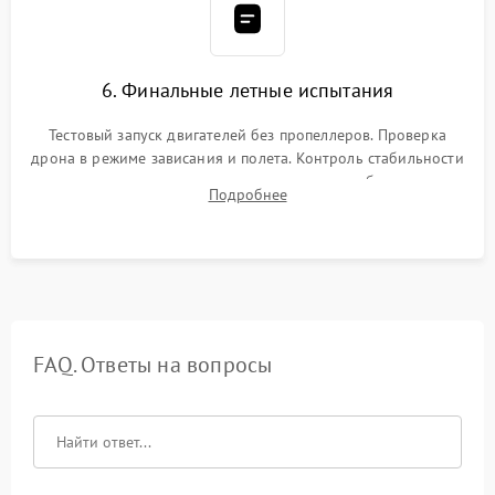
6. Финальные летные испытания
Тестовый запуск двигателей без пропеллеров. Проверка
дрона в режиме зависания и полета. Контроль стабильности
удержания точки, качества передачи видео, работы системы
Подробнее
возврата домой (RTH) и дальности радиосвязи.
FAQ. Ответы на вопросы