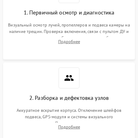
1. Первичный осмотр и диагностика
Визуальный осмотр лучей, пропеллеров и подвеса камеры на
наличие трещин. Проверка включения, связи с пультом ДУ и
передачи видеосигнала. Считывание логов ошибок через
Подробнее
полетное ПО для определения характера неисправности.
2. Разборка и дефектовка узлов
Аккуратное вскрытие корпуса. Отключение шлейфов
подвеса, GPS-модуля и системы визуального
позиционирования. Проверка полетного контроллера,
Подробнее
регуляторов оборотов (ESC) и бесколлекторных моторов на
короткое замыкание.