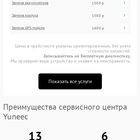
Замена аккумулятора
1580 р
Замена корпуса
1580 р
Замена GPS-модуля
1480 р
Цены в прайс-листе указаны ориентировочные, без учета
стоимости запчастей.
Записывайтесь на бесплатную диагностику.
Мы проверим ваше устройство и укажем на неисправность.
Показать все услуги
Преимущества сервисного центра
Yuneec
13
6