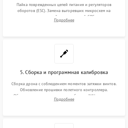
Пайка поврежденных цепей питания и регуляторов
оборотов (ESC). Замена выгоревших микросхем на
материнской плате, модулей GPS
Подробнее
5. Сборка и программная калибровка
Сборка дрона с соблюдением моментов затяжки винтов.
Обновление прошивки полетного контроллера.
Обязательная программная калибровка IMU-сенсоров,
Подробнее
компаса, датчиков позиционирования и горизонта подвеса
камеры.