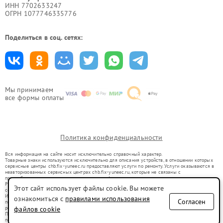
ИНН 7702633247
ОГРН 1077746335776
Поделиться в соц. сетях:
Мы принимаем
все формы оплаты
Политика конфиденциальности
Вся информация на сайте носит исключительно справочный характер.
Товарные знаки используются исключительно для описания устройств, в отношении которых
сервисные центры chb.fix-yuneec.ru предоставляют услуги по ремонту. Услуги оказываются в
неавторизованных сервисных центрах chb.fix-yuneec.ru, которые не связаны с
правообладателями товарных знаков или их официальными представителями.
Ремонт осуществляется для устройств, уже введенных в гражданский оборот в соответствии
Этот сайт использует файлы cookie. Вы можете
со статьей 1487 ГК РФ.
Использование товарных знаков не преследует цели индивидуализации услуг или введения
ознакомиться с
правилами использования
Согласен
потребителей в заблуждение, а служит для информирования о предоставляемых услугах по
ремонту техники указанных брендов.
файлов cookie
Представленная на сайте информация не является публичной офертой, определяемой
положениями Статьи 437(2) Гражданского кодекса РФ