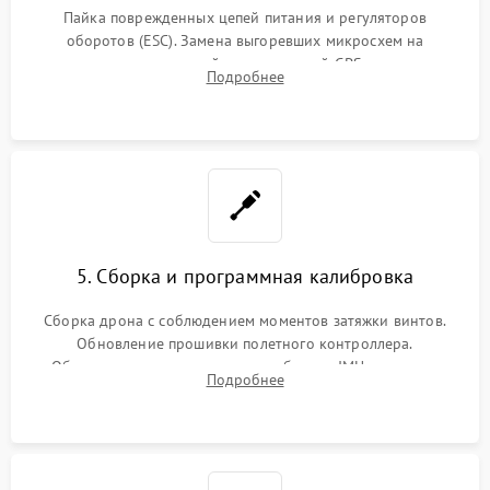
Пайка поврежденных цепей питания и регуляторов
оборотов (ESC). Замена выгоревших микросхем на
материнской плате, модулей GPS
Подробнее
5. Сборка и программная калибровка
Сборка дрона с соблюдением моментов затяжки винтов.
Обновление прошивки полетного контроллера.
Обязательная программная калибровка IMU-сенсоров,
Подробнее
компаса, датчиков позиционирования и горизонта подвеса
камеры.