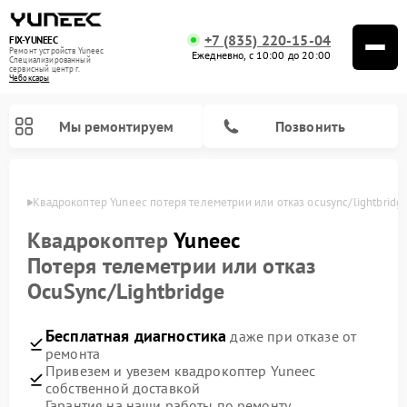
+7 (835) 220-15-04
FIX-YUNEEC
Ремонт устройств Yuneec
Ежедневно, с 10:00 до 20:00
Специализированный
cервисный центр г.
Чебоксары
Мы ремонтируем
Позвонить
сарах
Квадрокоптер Yuneec потеря телеметрии или отказ ocusync/lightbridg
Квадрокоптер
Yuneec
Потеря телеметрии или отказ
OcuSync/Lightbridge
Бесплатная диагностика
даже при отказе от
ремонта
Привезем и увезем квадрокоптер Yuneec
собственной доставкой
Гарантия на наши работы по ремонту