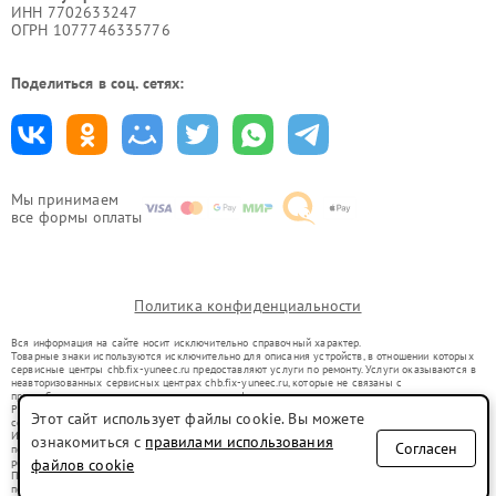
ИНН 7702633247
ОГРН 1077746335776
Поделиться в соц. сетях:
Мы принимаем
все формы оплаты
Политика конфиденциальности
Вся информация на сайте носит исключительно справочный характер.
Товарные знаки используются исключительно для описания устройств, в отношении которых
сервисные центры chb.fix-yuneec.ru предоставляют услуги по ремонту. Услуги оказываются в
неавторизованных сервисных центрах chb.fix-yuneec.ru, которые не связаны с
правообладателями товарных знаков или их официальными представителями.
Ремонт осуществляется для устройств, уже введенных в гражданский оборот в соответствии
Этот сайт использует файлы cookie. Вы можете
со статьей 1487 ГК РФ.
Использование товарных знаков не преследует цели индивидуализации услуг или введения
ознакомиться с
правилами использования
Согласен
потребителей в заблуждение, а служит для информирования о предоставляемых услугах по
ремонту техники указанных брендов.
файлов cookie
Представленная на сайте информация не является публичной офертой, определяемой
положениями Статьи 437(2) Гражданского кодекса РФ