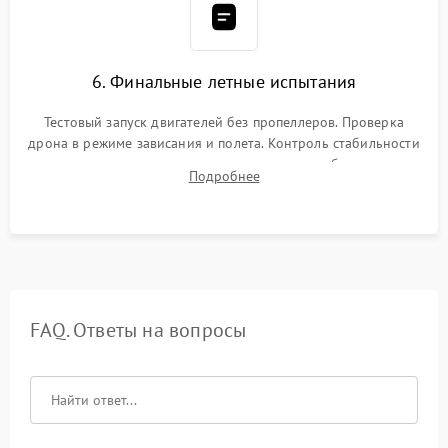
6. Финальные летные испытания
Тестовый запуск двигателей без пропеллеров. Проверка
дрона в режиме зависания и полета. Контроль стабильности
удержания точки, качества передачи видео, работы системы
Подробнее
возврата домой (RTH) и дальности радиосвязи.
FAQ. Ответы на вопросы