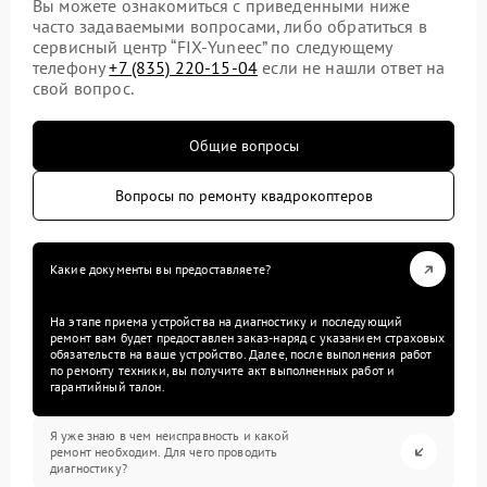
Вы можете ознакомиться с приведенными ниже
часто задаваемыми вопросами, либо обратиться в
сервисный центр “FIX-Yuneec” по следующему
телефону
+7 (835) 220-15-04
если не нашли ответ на
свой вопрос.
Общие вопросы
Вопросы по ремонту квадрокоптеров
Какие документы вы предоставляете?
На этапе приема устройства на диагностику и последующий
ремонт вам будет предоставлен заказ-наряд с указанием страховых
обязательств на ваше устройство. Далее, после выполнения работ
по ремонту техники, вы получите акт выполненных работ и
гарантийный талон.
Я уже знаю в чем неисправность и какой
ремонт необходим. Для чего проводить
диагностику?