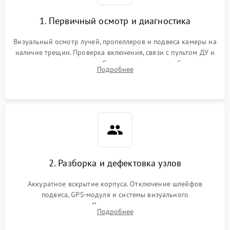
1. Первичный осмотр и диагностика
Визуальный осмотр лучей, пропеллеров и подвеса камеры на
наличие трещин. Проверка включения, связи с пультом ДУ и
передачи видеосигнала. Считывание логов ошибок через
Подробнее
полетное ПО для определения характера неисправности.
2. Разборка и дефектовка узлов
Аккуратное вскрытие корпуса. Отключение шлейфов
подвеса, GPS-модуля и системы визуального
позиционирования. Проверка полетного контроллера,
Подробнее
регуляторов оборотов (ESC) и бесколлекторных моторов на
короткое замыкание.