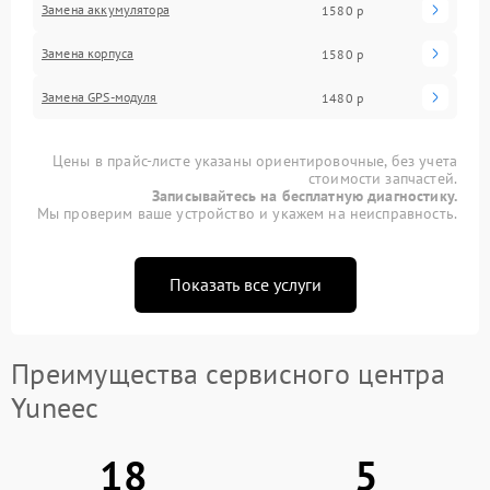
Замена аккумулятора
1580 р
Замена корпуса
1580 р
Замена GPS-модуля
1480 р
Цены в прайс-листе указаны ориентировочные, без учета
стоимости запчастей.
Записывайтесь на бесплатную диагностику.
Мы проверим ваше устройство и укажем на неисправность.
Показать все услуги
Преимущества сервисного центра
Yuneec
18
5