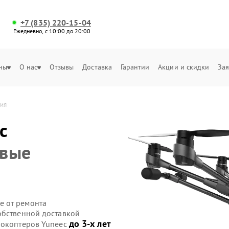
+7 (835) 220-15-04
Ежедневно, с 10:00 до 20:00
ны
О нас
Отзывы
Доставка
Гарантии
Акции и скидки
Зая
ия
c
овые
е от ремонта
обственной доставкой
до 3-х лет
рокоптеров Yuneec