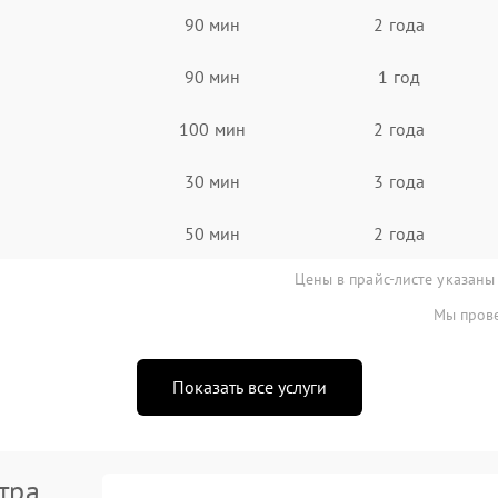
90 мин
2 года
90 мин
1 год
100 мин
2 года
30 мин
3 года
50 мин
2 года
Цены в прайс-листе указаны
Мы прове
Показать все услуги
тра