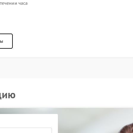
течении часа
ны
цию