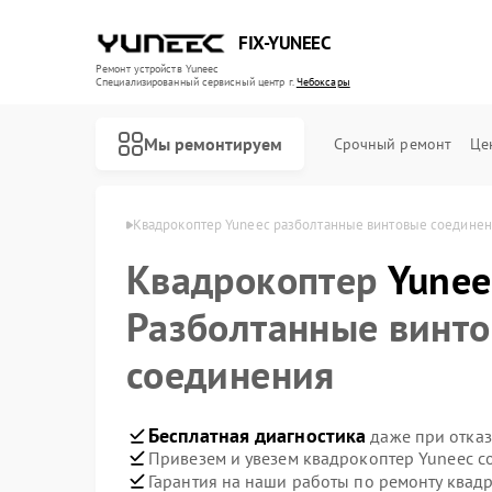
FIX-YUNEEC
Ремонт устройств Yuneec
Специализированный cервисный центр г.
Чебоксары
Мы ремонтируем
Срочный ремонт
Це
Ремонт квадрокоптеров Yuneec
Yuneec в Чебоксарах
Квадрокоптер Yuneec разболтанные винтовые соединен
Квадрокоптер
Yunee
Разболтанные винт
соединения
Бесплатная диагностика
даже при отказ
Привезем и увезем квадрокоптер Yuneec с
Гарантия на наши работы по ремонту квад