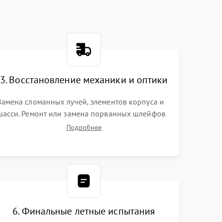
3. Восстановление механики и оптики
Замена сломанных лучей, элементов корпуса и
шасси. Ремонт или замена порванных шлейфов
и демпферов трехосевого подвеса камеры.
Подробнее
Очистка объектива, восстановление механизма
фокусировки. Установка новых пропеллеров.
6. Финальные летные испытания