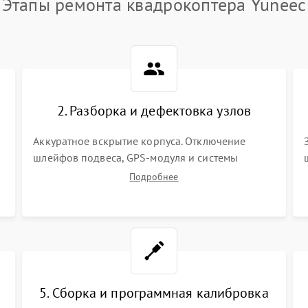
Этапы ремонта квадрокоптера Yuneec
2. Разборка и дефектовка узлов
Аккуратное вскрытие корпуса. Отключение
шлейфов подвеса, GPS-модуля и системы
визуального позиционирования. Проверка
Подробнее
полетного контроллера, регуляторов оборотов
(ESC) и бесколлекторных моторов на короткое
замыкание.
5. Сборка и программная калибровка