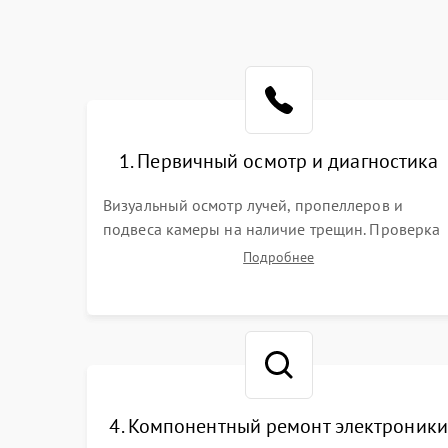
1. Первичный осмотр и диагностика
Визуальный осмотр лучей, пропеллеров и
подвеса камеры на наличие трещин. Проверка
включения, связи с пультом ДУ и передачи
Подробнее
видеосигнала. Считывание логов ошибок через
полетное ПО для определения характера
неисправности.
4. Компонентный ремонт электроники